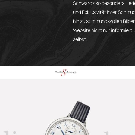
Schwarcz so besonders. Jedes
und Exklusivität ihrer Schmuc
hin zu stimmungsvollen Bilder
Website nicht nur informiert
selbst.