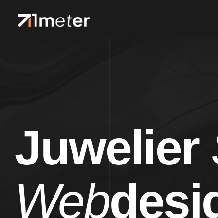
Juwelier
Web
desi