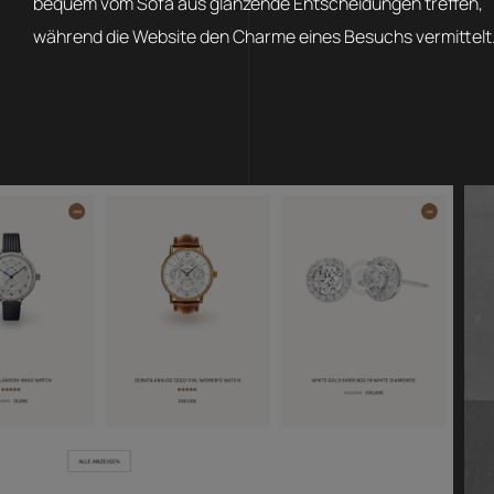
bequem vom Sofa aus glänzende Entscheidungen treffen,
während die Website den Charme eines Besuchs vermittelt