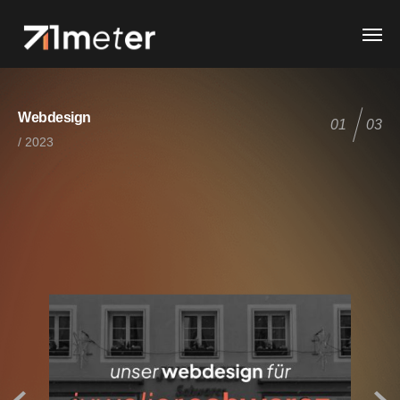
Webdesign
01
03
/ 2023