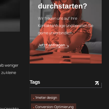
durchstarten?
Wir freuen uns auf Ihre
Kontaktanfrage und beraten Sie
gerne unverbindlich.
Jetzt anfragen
alb weniger
 zu kleine
Tags
1meter design
Conversion-Optimierung
 gewünschte