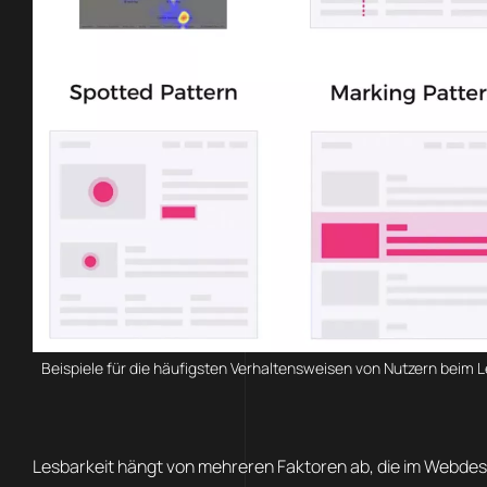
Beispiele für die häufigsten Verhaltensweisen von Nutzern beim 
Lesbarkeit hängt von mehreren Faktoren ab, die im Webdesig