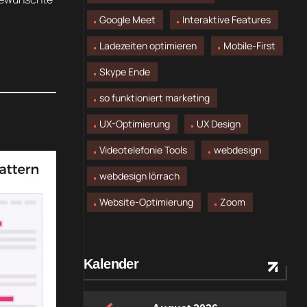
Google Meet
Interaktive Features
Ladezeiten optimieren
Mobile-First
Skype Ende
so funktioniert marketing
UX-Optimierung
UX Design
Videotelefonie Tools
webdesign
webdesign lörrach
Website-Optimierung
Zoom
Kalender