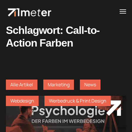
Schlagwort:
Call-to-
Action Farben
Alle Artikel
Marketing
News
Webdesign
Werbedruck & Print Design