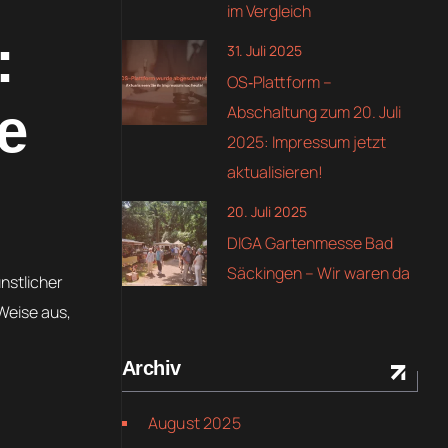
im Vergleich
:
31. Juli 2025
OS‑Plattform –
le
Abschaltung zum 20. Juli
2025: Impressum jetzt
aktualisieren!
20. Juli 2025
DIGA Gartenmesse Bad
Säckingen – Wir waren da
ünstlicher
 Weise aus,
Archiv
August 2025