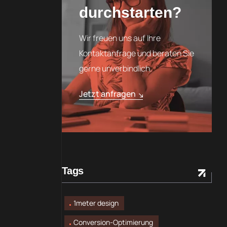
durchstarten?
Wir freuen uns auf Ihre
Kontaktanfrage und beraten Sie
gerne unverbindlich.
Jetzt anfragen
Tags
1meter design
Conversion-Optimierung