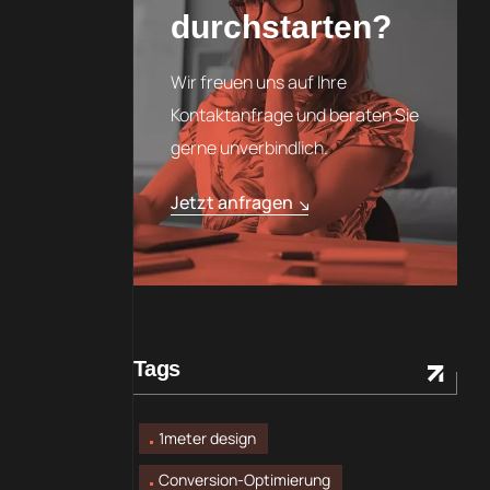
durchstarten?
Wir freuen uns auf Ihre
Kontaktanfrage und beraten Sie
gerne unverbindlich.
Jetzt anfragen
Tags
1meter design
Conversion-Optimierung