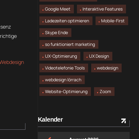
Google Meet
Interaktive Features
Ladezeiten optimieren
Mobile-First
äsenz
Skype Ende
richtige
so funktioniert marketing
UX-Optimierung
UX Design
Webdesign
Videotelefonie Tools
webdesign
webdesign lörrach
Website-Optimierung
Zoom
Kalender