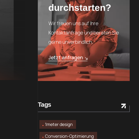
durchstarten?
Wir freuen uns auf Ihre
Kontaktanfrage und beraten Sie
gerne unverbindlich.
Jetzt anfragen
Tags
1meter design
Conversion-Optimierung