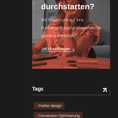
durchstarten?
Wir freuen uns auf Ihre
Kontaktanfrage und beraten Sie
gerne unverbindlich.
Jetzt anfragen
Tags
1meter design
Conversion-Optimierung