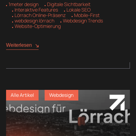
1meter design
Digitale Sichtbarkeit
Interaktive Features
Lokale SEO
Lörrach Online-Präsenz
Mobile-First
webdesign lörrach
Webdesign Trends
Website-Optimierung
Weiterlesen
Alle Artikel
Webdesign