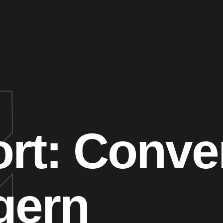
rt:
Conver
gern