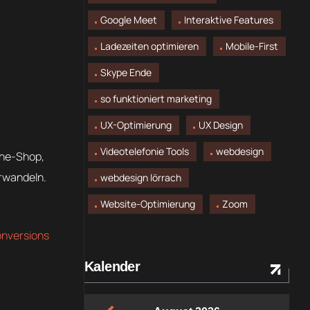
Google Meet
Interaktive Features
Ladezeiten optimieren
Mobile-First
Skype Ende
so funktioniert marketing
UX-Optimierung
UX Design
Videotelefonie Tools
webdesign
line-Shop,
erwandeln.
webdesign lörrach
Website-Optimierung
Zoom
nversions
Kalender