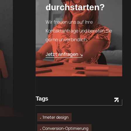
durchstarten?
Wir freuen uns auf Ihre
Kontaktanfrage und beraten Sie
gerne unverbindlich.
Jetzt anfragen
Tags
1meter design
Conversion-Optimierung