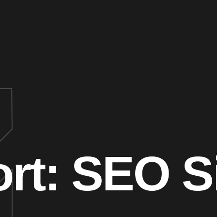
rt:
SEO S