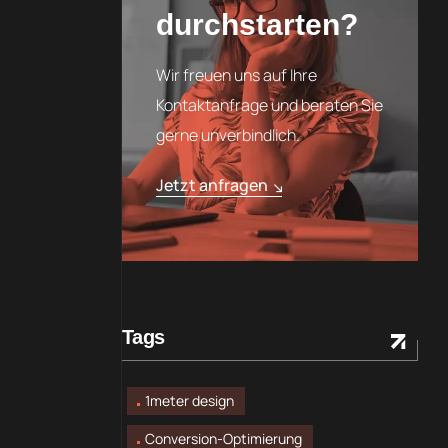
durchstarten?
Wir freuen uns auf Ihre
Kontaktanfrage und beraten Sie
gerne unverbindlich.
Jetzt anfragen
Tags
1meter design
Conversion-Optimierung